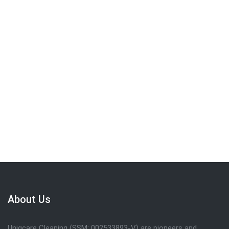
We are committed to providing the quality
service . Call
019-309 7102
to get FREE
quote.
Request Call Back
About Us
Uniqcare Cleaning (SSM: 002533893-V) are pioneers and