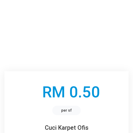
RM 0.50
per sf
Cuci Karpet Ofis