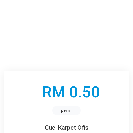
RM 0.50
per sf
Cuci Karpet Ofis